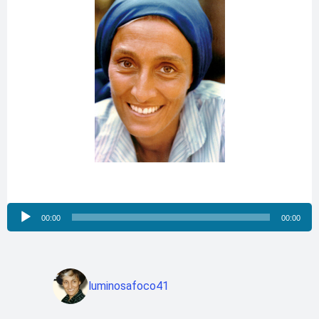
Reproductor
00:00
00:00
de
audio
luminosafoco41