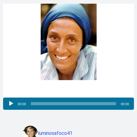
Reproductor
00:00
00:00
de
audio
luminosafoco41