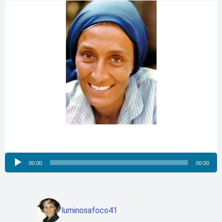
Reproductor
00:00
00:00
de
audio
luminosafoco41