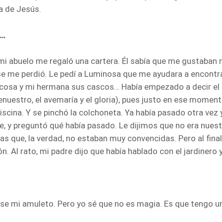
ca de Jesús.
o…
i abuelo me regaló una cartera. Él sabía que me gustaban m
o se me perdió. Le pedí a Luminosa que me ayudara a encontra
a cosa y mi hermana sus cascos… Había empezado a decir el 
enuestro, el avemaría y el gloria), pues justo en ese moment
piscina. Y se pinchó la colchoneta. Ya había pasado otra ve
 y preguntó qué había pasado. Le dijimos que no era nuestra
s que, la verdad, no estaban muy convencidas. Pero al fina
ón. Al rato, mi padre dijo que había hablado con el jardinero 
ese mi amuleto. Pero yo sé que no es magia. Es que tengo 