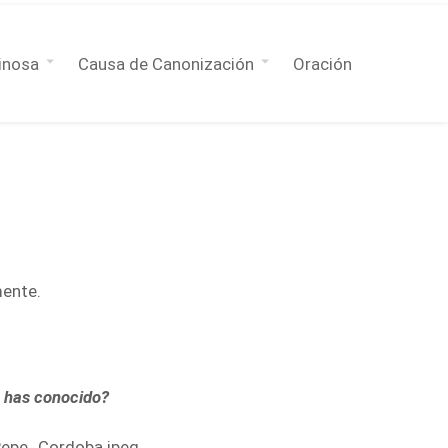
inosa
Causa de Canonización
Oración
mente.
a has conocido?