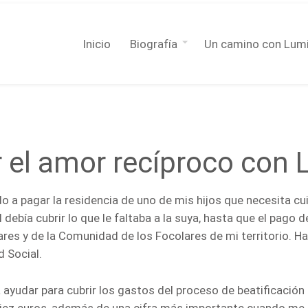
Inicio
Biografía
Un camino con Lum
ir el amor recíproco con
 a pagar la residencia de uno de mis hijos que necesita cu
bía cubrir lo que le faltaba a la suya, hasta que el pago d
liares y de la Comunidad de los Focolares de mi territorio.
d Social.
udar para cubrir los gastos del proceso de beatificación d
ez euros, además de una cifra más importante cuando me ll