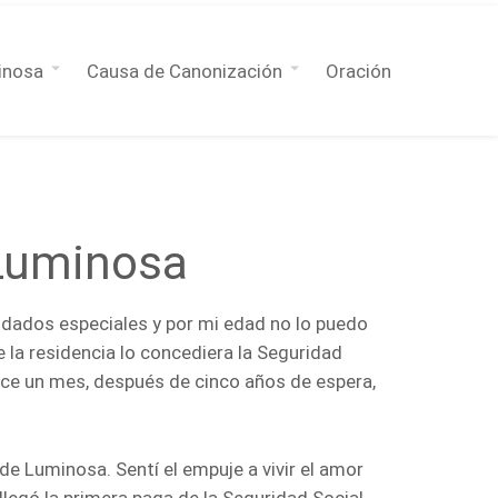
inosa
Causa de Canonización
Oración
 Luminosa
idados especiales y por mi edad no lo puedo
e la residencia lo concediera la Seguridad
 Hace un mes, después de cinco años de espera,
e Luminosa. Sentí el empuje a vivir el amor
egó la primera paga de la Seguridad Social.