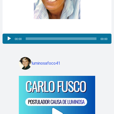
Reproductor
00:00
00:00
de
audio
luminosafoco41