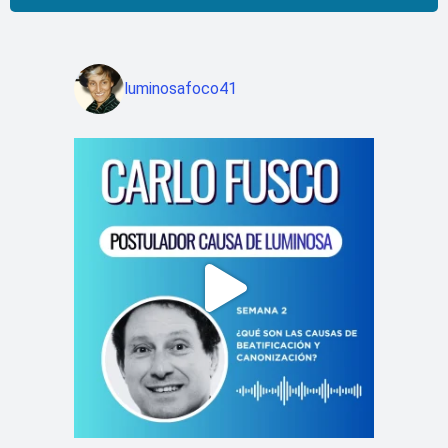
de
audio
luminosafoco41